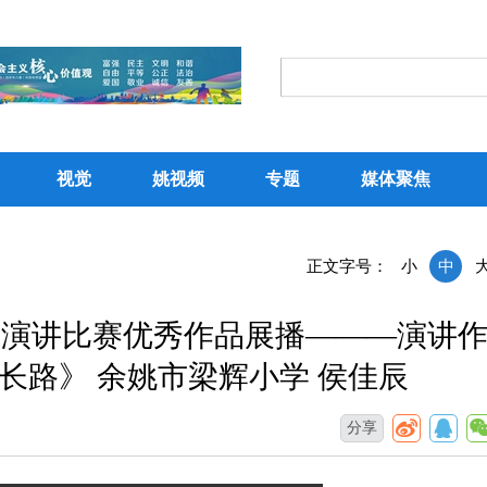
视觉
姚视频
专题
媒体聚焦
正文字号：
小
中
主题演讲比赛优秀作品展播———演讲
长路》 余姚市梁辉小学 侯佳辰
分享