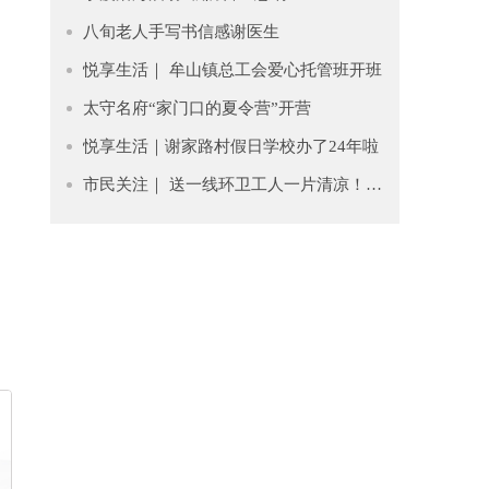
八旬老人手写书信感谢医生
悦享生活｜ 牟山镇总工会爱心托管班开班
太守名府“家门口的夏令营”开营
悦享生活｜谢家路村假日学校办了24年啦
市民关注｜ 送一线环卫工人一片清凉！错时作息避高温，防暑物资有保障