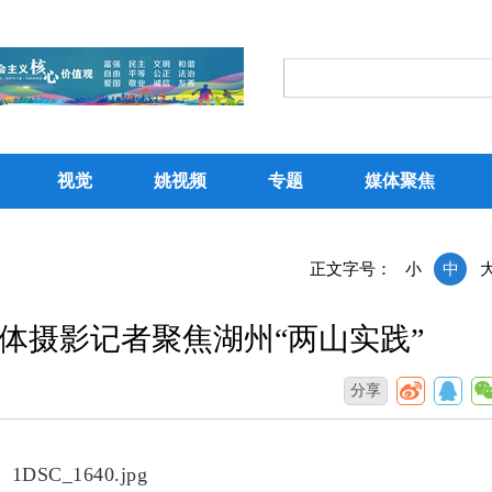
视觉
姚视频
专题
媒体聚焦
正文字号：
小
中
体摄影记者聚焦湖州“两山实践”
分享