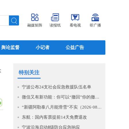
融媒矩阵
读报纸
看电视
听广播
舆论监督
小记者
公益广告
大
特别关注
宁波公布24支社会应急救援队伍名单
微信又有新功能：你可以“撤回”你的撤回了！
“新疆阿勒泰八月能滑雪”不实（2026·08·07）
东航：国内客票提前14天免费退改
宁波沿海启动Ⅱ级防台应急响应