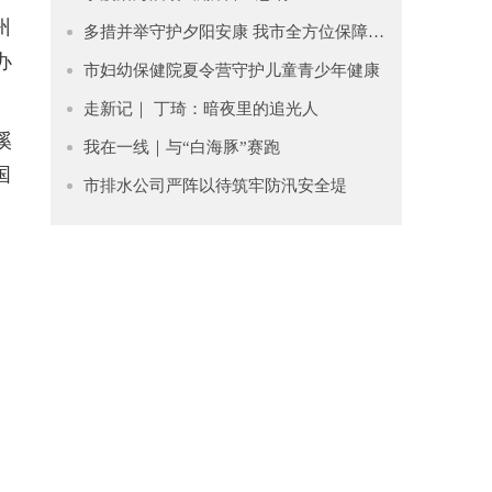
州
多措并举守护夕阳安康 我市全方位保障老年人清凉度夏
办
市妇幼保健院夏令营守护儿童青少年健康
走新记｜ 丁琦：暗夜里的追光人
溪
我在一线｜与“白海豚”赛跑
国
市排水公司严阵以待筑牢防汛安全堤