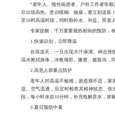
“老年人、慢性病患者、户外工作者等
旦出现高热、意识模糊、抽搐，要立刻送医！
至16时
高温时段
，同时勤补水、补盐。而老
专家提醒，千万要重视热射病的预防，
1.快速识别，立即降温
在高温天，一旦出现大汗淋漓、神志恍
温水擦拭身体，冰敷颈部、腋窝、腹股沟，
2.高危人群重点防护
老年人对高温不敏感，易忽视不适，家
适、空气流通，应定时检查其精神状态、饮
段，每小时休息10分钟，补充电解质水，穿
3.夏日预防中暑