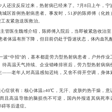
少人还没反应过来，热射病已经来了。7月8日上午，宁
姚城区首例热射病患者。事发时，51岁的陈师傅（化姓
被工友紧急送医救治。
科主管医生魏维介绍，
陈师傅入院后，当即被紧急收治至
患者体温有所下降，但目前仍处于昏迷状态，体内血乳
头一波“中招”的，基本都是劳力型热射病患者，户外作业
。待高温天气持续、企业错峰排班后，劳力型热射病病
主——老年人对高温感知迟钝，又舍不得开空调，身体
心症状有：核心体温≥40℃，无汗、皮肤灼热干燥，意
而且高温导致的脑损伤不可逆，国内外报道其病死率
障碍等后遗症。