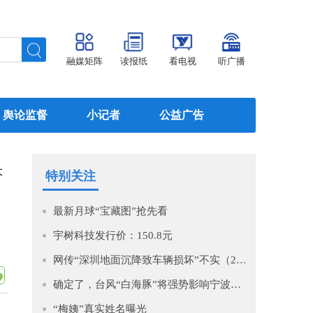
融媒矩阵
读报纸
看电视
听广播
舆论监督
小记者
公益广告
大
特别关注
最新月球“宝藏图”抢先看
宇树科技发行价：150.8元
网传“深圳地面沉降致车辆损坏”不实（2026·08·06）
确定了，台风“白海豚”将强势影响宁波！即将进入48小时警戒线！预计影响时间长，风大雨强，宁波启动IV级防台风应急响应！
“梅姨”真实姓名曝光