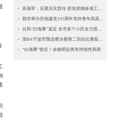
波
高海军：压紧压实责任 抓实抓细各项工作 坚决筑牢防汛防台坚固防线
）
我市举办庆祝建党105周年党外青年风采展示暨主题教育推进会
台风“白海豚”逼近 全市多个小区全力筑牢安全防线
浙BA宁波市预选赛决赛第二回合比赛延期公告
酸
“白海豚”靠近！余姚明起将有持续性风雨
工
例
素
识
达