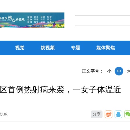
视觉
姚视频
专题
媒体聚焦
正文字号：
小
中
区首例热射病来袭，一女子体温近
分享
赵忆帆