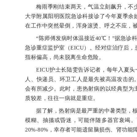
梅雨季刚结束两天，气温立刻飙升，不
大学附属阳明医院急诊科接诊了今年夏季余
在工作中突然晕倒，浑身滚烫、呼之不应，
“陈师傅发病时体温接近40℃！”据急诊
急诊重症监护室（EICU）。
经对症治疗后，
指标偏高，尚未脱离生命危险。
EICU护士长陆雯告诉记者，每年入夏
人、快递员、环卫工人是最先被高温攻击的
会有所减少。此时，患热射病的以经典型为
质较差，往往一病就是重症。
据了解，热射病是最严重的中暑类型，核
模糊、抽搐或昏迷，可能伴随多器官衰竭。
20%-80%，
幸存者可能遗留脑损伤、肾功能