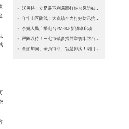
重
沃勇特：立足最不利局面打好台风防御仗 全力守护人民群众生命财产安全
这
守牢山区防线！大岚镇全力打好防汛抗台“主动仗”
余姚人民广播电台FM88.8新频率启动
武
严阵以待！三七市镇多措并举筑牢防台安全网
感
全船加固、全员待命、智慧排涝！泗门镇筑牢防台“安全堤”
历
旅
齐