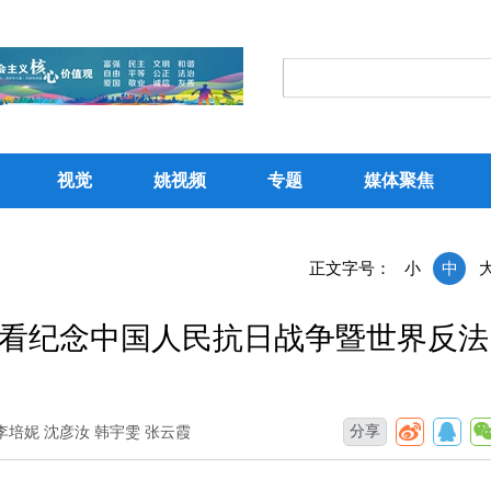
视觉
姚视频
专题
媒体聚焦
正文字号：
小
中
看纪念中国人民抗日战争暨世界反法
分享
李培妮 沈彦汝 韩宇雯 张云霞