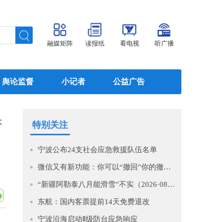
融媒矩阵
读报纸
看电视
听广播
舆论监督
小记者
公益广告
大
特别关注
宁波公布24支社会应急救援队伍名单
微信又有新功能：你可以“撤回”你的撤回了！
“新疆阿勒泰八月能滑雪”不实（2026·08·07）
东航：国内客票提前14天免费退改
宁波沿海启动Ⅱ级防台应急响应