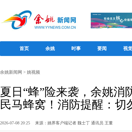
首页
余姚
时事
要闻
视
余姚新闻网
>
姚视频
夏日“蜂”险来袭，余姚消
民马蜂窝！消防提醒：切
2026-07-08 20:25
来源：姚界客户端记者 魏士丁 通讯员 王董