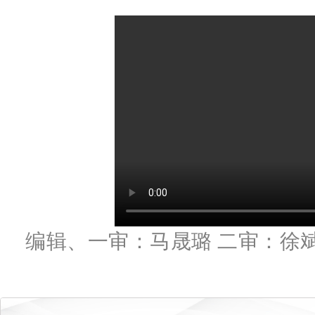
编辑、一审：马晟璐 二审：徐斌