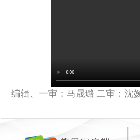
编辑、一审：马晟璐 二审：沈