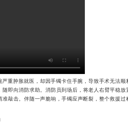
腕
严重肿胀就医，却因手镯卡住手腕，导致手术无法顺
，
随即
向消防求助。
消防员到场后，将老人右臂平稳放
精准
敲击。伴随一声脆响，手镯应声断裂，整个救援过
润