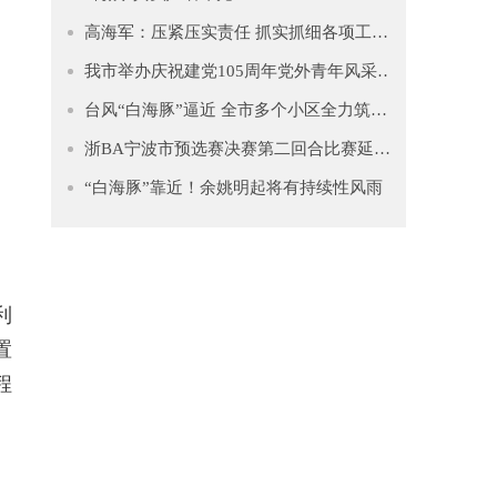
高海军：压紧压实责任 抓实抓细各项工作 坚决筑牢防汛防台坚固防线
我市举办庆祝建党105周年党外青年风采展示暨主题教育推进会
台风“白海豚”逼近 全市多个小区全力筑牢安全防线
浙BA宁波市预选赛决赛第二回合比赛延期公告
“白海豚”靠近！余姚明起将有持续性风雨
利
置
程