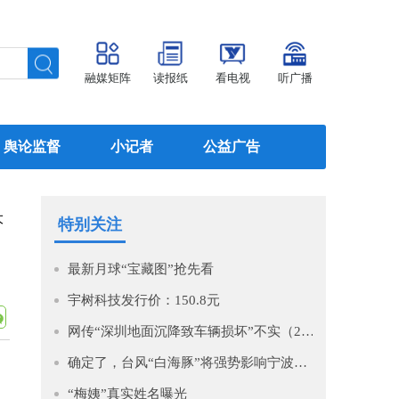
融媒矩阵
读报纸
看电视
听广播
舆论监督
小记者
公益广告
大
特别关注
最新月球“宝藏图”抢先看
宇树科技发行价：150.8元
网传“深圳地面沉降致车辆损坏”不实（2026·08·06）
确定了，台风“白海豚”将强势影响宁波！即将进入48小时警戒线！预计影响时间长，风大雨强，宁波启动IV级防台风应急响应！
“梅姨”真实姓名曝光