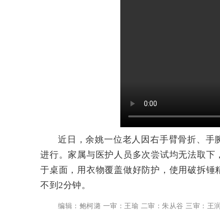
近日，余姚一位老人因
右手臂骨折、
手
进行。
家属与
医护人员
多次尝试均
无法取下
于桌面，用衣物覆盖做好防护，使用破拆锤
不到2分钟。
编辑：鲍柯潞 一审：王瑜 二审：朱从谷 三审：王