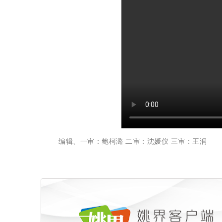
编辑、一审：鲍柯潞 二审：沈媛仪 三审：王润