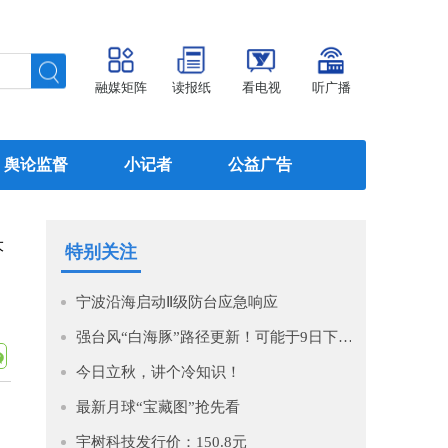
融媒矩阵
读报纸
看电视
听广播
舆论监督
小记者
公益广告
大
特别关注
宁波沿海启动Ⅱ级防台应急响应
强台风“白海豚”路径更新！可能于9日下午至10日早晨在浙江到福建北部沿海地区登陆！
今日立秋，讲个冷知识！
最新月球“宝藏图”抢先看
宇树科技发行价：150.8元