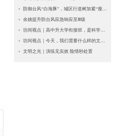
防御台风“白海豚”，城区行道树加紧“瘦身”排险
余姚提升防台风应急响应至Ⅲ级
坊间视点｜高中升大学衔接班，是科学过渡还是贩卖焦虑？
坊间视点｜今天，我们需要什么样的文学？
文明之光｜​演练见实效 险情秒处置