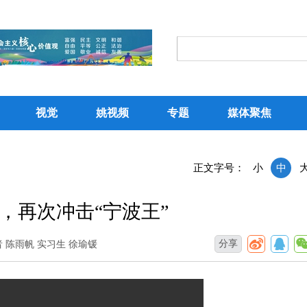
视觉
姚视频
专题
媒体聚焦
正文字号：
小
中
，再次冲击“宁波王”
分享
 陈雨帆 实习生 徐瑜锾