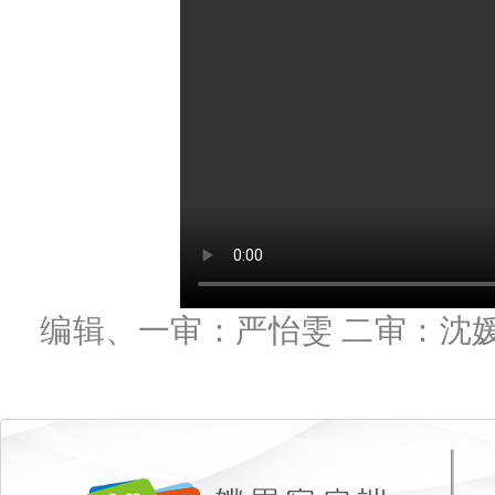
编辑、一审：严怡雯 二审：沈