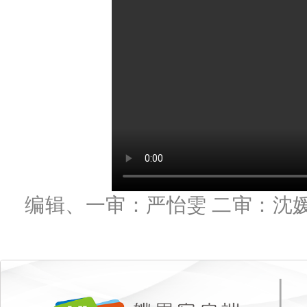
编辑、一审：严怡雯 二审：沈