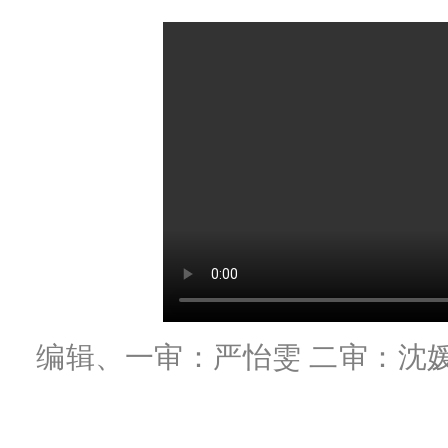
编辑、一审：严怡雯 二审：沈