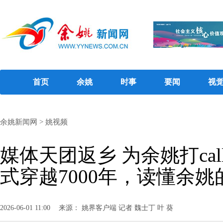
首页
余姚
时事
要闻
视
余姚新闻网
>
姚视频
媒体天团返乡 为余姚打ca
式穿越7000年，读懂余
2026-06-01 11:00
来源： 姚界客户端 记者 魏士丁 叶 葵