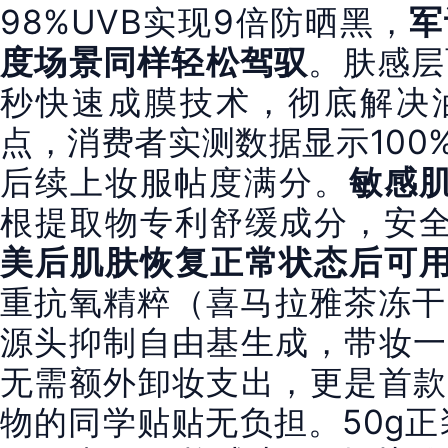
98%UVB实现9倍防晒黑，
军
度场景同样轻松驾驭
。肤感层
秒快速成膜技术，彻底解决
点，消费者实测数据显示100
后续上妆服帖度满分。
敏感
根提取物专利舒缓成分，安全
美后肌肤恢复正常状态后可
重抗氧精粹（喜马拉雅茶冻干
源头抑制自由基生成，带妆一
无需额外卸妆支出，更是首款
物的同学贴贴无负担。50g正