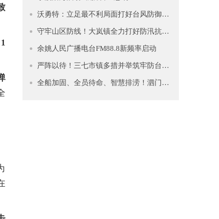
致
沃勇特：立足最不利局面打好台风防御仗 全力守护人民群众生命财产安全
守牢山区防线！大岚镇全力打好防汛抗台“主动仗”
1
余姚人民广播电台FM88.8新频率启动
严阵以待！三七市镇多措并举筑牢防台安全网
弹
全船加固、全员待命、智慧排涝！泗门镇筑牢防台“安全堤”
全
为
在
击