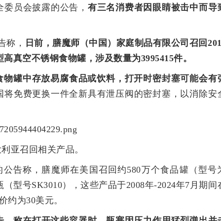
全委员会披露的公告，
有三名消费者因眼睛被击中而导
告称，
日前，膳魔师（中国）家庭制品有限公司召回201
20型高真空不锈钢食物罐，涉及数量为3995415件。
食物罐中存放易腐食品或饮料，打开时密封塞可能会有
国将免费更换一件全新具有泄压阀的密封塞，以消除安
大利亚召回相关产品。
的公告称，膳魔师在美国召回约580万个食品罐（型号
瓶（型号SK3010），这些产品于2008年-2024年7月期间
售价约为30美元。
报告，称在打开这些容器时，瓶塞因压力作用猛烈弹出并