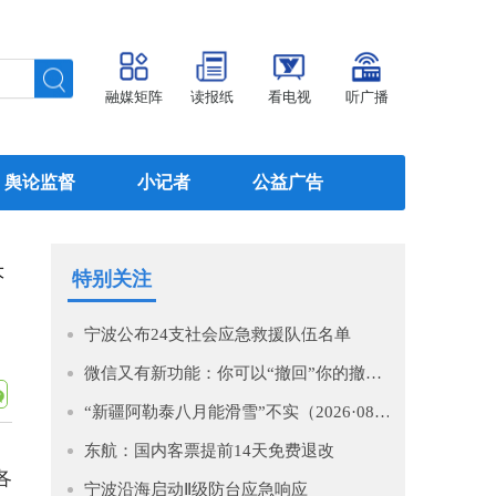
融媒矩阵
读报纸
看电视
听广播
舆论监督
小记者
公益广告
大
特别关注
宁波公布24支社会应急救援队伍名单
微信又有新功能：你可以“撤回”你的撤回了！
“新疆阿勒泰八月能滑雪”不实（2026·08·07）
东航：国内客票提前14天免费退改
各
宁波沿海启动Ⅱ级防台应急响应