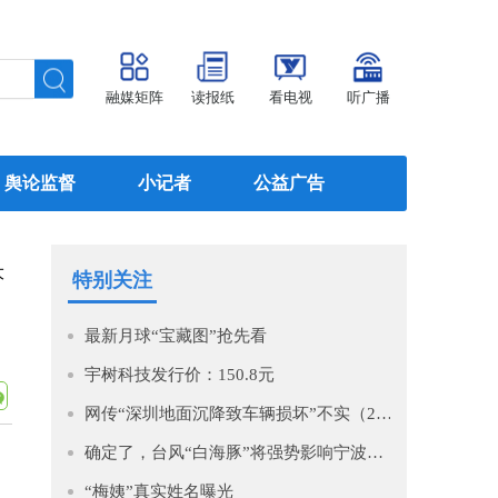
融媒矩阵
读报纸
看电视
听广播
舆论监督
小记者
公益广告
大
特别关注
最新月球“宝藏图”抢先看
宇树科技发行价：150.8元
网传“深圳地面沉降致车辆损坏”不实（2026·08·06）
确定了，台风“白海豚”将强势影响宁波！即将进入48小时警戒线！预计影响时间长，风大雨强，宁波启动IV级防台风应急响应！
“梅姨”真实姓名曝光