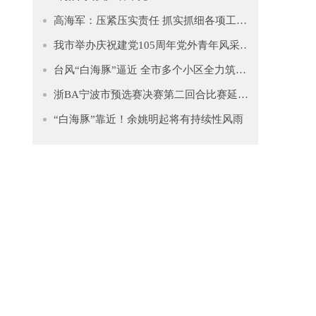
高海军：压紧压实责任 抓实抓细各项工作 坚决筑牢防汛防台坚固防线
我市举办庆祝建党105周年党外青年风采展示暨主题教育推进会
台风“白海豚”逼近 全市多个小区全力筑牢安全防线
浙BA宁波市预选赛决赛第二回合比赛延期公告
“白海豚”靠近！余姚明起将有持续性风雨