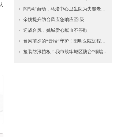
队
闻“风”而动，马渚中心卫生院为失能老人提供上门服务
余姚提升防台风应急响应至Ⅰ级
迎战台风，姚城爱心献血不停歇
台风前夕的“云端”守护！阳明医院远程会诊平台山区首试
抢装防汛挡板！我市筑牢城区防台“铜墙铁壁”