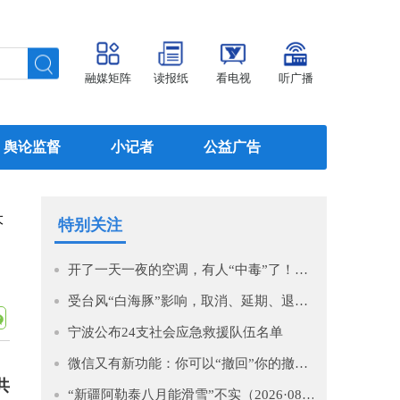
融媒矩阵
读报纸
看电视
听广播
舆论监督
小记者
公益广告
大
特别关注
开了一天一夜的空调，有人“中毒”了！医生提醒→
受台风“白海豚”影响，取消、延期、退款！
宁波公布24支社会应急救援队伍名单
微信又有新功能：你可以“撤回”你的撤回了！
共
“新疆阿勒泰八月能滑雪”不实（2026·08·07）