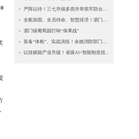
0
严阵以待！三七市镇多措并举筑牢防台安全网
全船加固、全员待命、智慧排涝！泗门镇筑牢防台“安全堤”
泗门镇葡萄园打响“保果战”
装备“体检”、实战演练！余姚消防部门全力备战“白海豚”
奖
以技赋能产业升级！省级AI+智能制造技能竞赛助力余姚从“制造”迈向“智造”
提
方
，