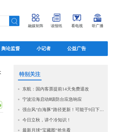
融媒矩阵
读报纸
看电视
听广播
舆论监督
小记者
公益广告
大
特别关注
东航：国内客票提前14天免费退改
宁波沿海启动Ⅱ级防台应急响应
强台风“白海豚”路径更新！可能于9日下午至10日早晨在浙江到福建北部沿海地区登陆！
今日立秋，讲个冷知识！
最新月球“宝藏图”抢先看