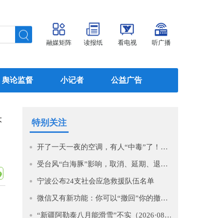
融媒矩阵
读报纸
看电视
听广播
舆论监督
小记者
公益广告
大
特别关注
开了一天一夜的空调，有人“中毒”了！医生提醒→
受台风“白海豚”影响，取消、延期、退款！
宁波公布24支社会应急救援队伍名单
微信又有新功能：你可以“撤回”你的撤回了！
“新疆阿勒泰八月能滑雪”不实（2026·08·07）