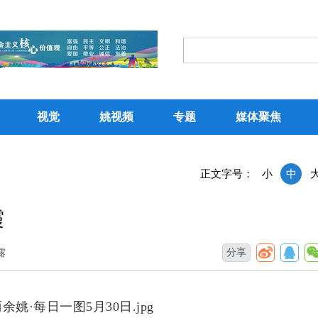
视觉
姚视频
专题
媒体聚焦
正文字号：
小
中
霞
分享
露