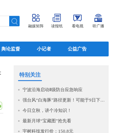
融媒矩阵
读报纸
看电视
听广播
舆论监督
小记者
公益广告
大
特别关注
宁波沿海启动Ⅱ级防台应急响应
强台风“白海豚”路径更新！可能于9日下午至10日早晨在浙江到福建北部沿海地区登陆！
今日立秋，讲个冷知识！
最新月球“宝藏图”抢先看
宇树科技发行价：150.8元