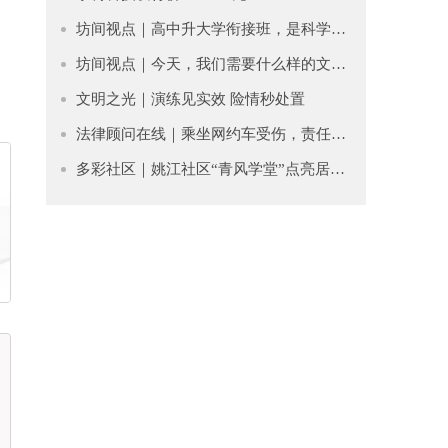
坊间视点｜高中升大学衔接班，是科学过渡还是贩卖焦虑？
坊间视点｜今天，我们需要什么样的文学？
文明之光｜​演练见实效 险情秒处置
法律顾问在线｜乘坐网约车受伤，责任谁担？
多彩社区｜姚江社区“青风学堂”点亮居民文化生活