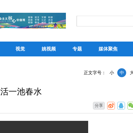
视觉
姚视频
专题
媒体聚焦
正文字号：
小
中
激活一池春水
分享