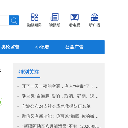
融媒矩阵
读报纸
看电视
听广播
舆论监督
小记者
公益广告
大
特别关注
开了一天一夜的空调，有人“中毒”了！医生提醒→
受台风“白海豚”影响，取消、延期、退款！
宁波公布24支社会应急救援队伍名单
微信又有新功能：你可以“撤回”你的撤回了！
“新疆阿勒泰八月能滑雪”不实（2026·08·07）