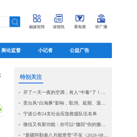
融媒矩阵
读报纸
看电视
听广播
舆论监督
小记者
公益广告
大
特别关注
开了一天一夜的空调，有人“中毒”了！医生提醒→
受台风“白海豚”影响，取消、延期、退款！
宁波公布24支社会应急救援队伍名单
微信又有新功能：你可以“撤回”你的撤回了！
“新疆阿勒泰八月能滑雪”不实（2026·08·07）