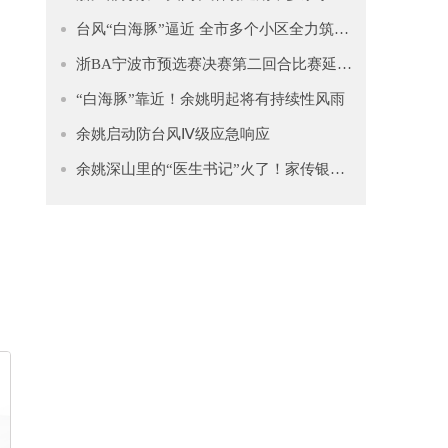
台风“白海豚”逼近 全市多个小区全力筑牢安全防线
浙BA宁波市预选赛决赛第二回合比赛延期公告
“白海豚”靠近！余姚明起将有持续性风雨
余姚启动防台风Ⅳ级应急响应
余姚深山里的“医生书记”火了！家传银针+遍访名师，患者遍布宁波、绍兴、杭州……