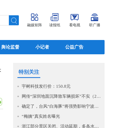
融媒矩阵
读报纸
看电视
听广播
舆论监督
小记者
公益广告
大
特别关注
宇树科技发行价：150.8元
网传“深圳地面沉降致车辆损坏”不实（2026·08·06）
确定了，台风“白海豚”将强势影响宁波！即将进入48小时警戒线！预计影响时间长，风大雨强，宁波启动IV级防台风应急响应！
“梅姨”真实姓名曝光
浙江部分景区关闭、活动延期，多条水上航班停航！台风“白海豚”今晨5时位于温州市偏东方向约1360公里的西北太平洋上