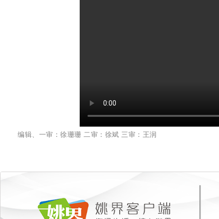
编辑、一审：徐珊珊 二审：徐斌 三审：王润