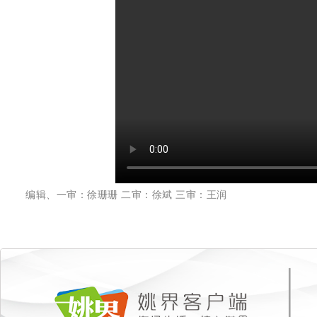
编辑、一审：徐珊珊 二审：徐斌 三审：王润