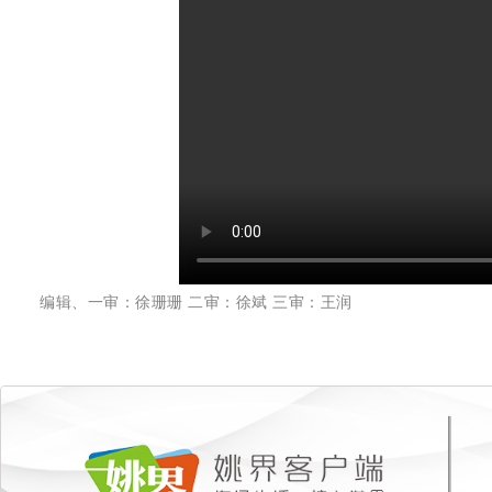
编辑、一审：徐珊珊 二审：徐斌 三审：王润