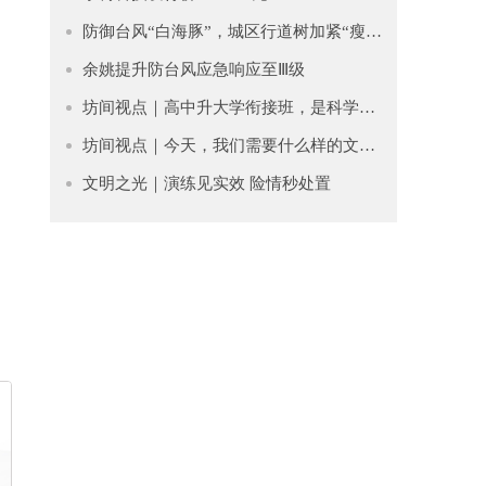
防御台风“白海豚”，城区行道树加紧“瘦身”排险
余姚提升防台风应急响应至Ⅲ级
坊间视点｜高中升大学衔接班，是科学过渡还是贩卖焦虑？
坊间视点｜今天，我们需要什么样的文学？
文明之光｜​演练见实效 险情秒处置