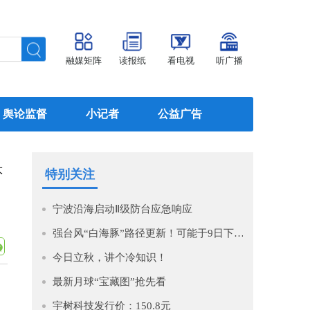
融媒矩阵
读报纸
看电视
听广播
舆论监督
小记者
公益广告
大
特别关注
宁波沿海启动Ⅱ级防台应急响应
强台风“白海豚”路径更新！可能于9日下午至10日早晨在浙江到福建北部沿海地区登陆！
今日立秋，讲个冷知识！
最新月球“宝藏图”抢先看
宇树科技发行价：150.8元