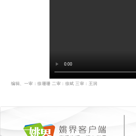
编辑、一审：徐珊珊 二审：徐斌 三审：王润