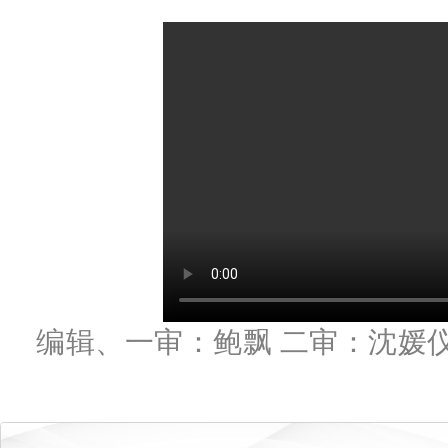
编辑、一审：鲍飘 二审：沈媛仪